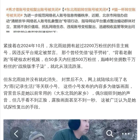
紧接着在2024年10月，东北雨姐拥有超过2200万粉丝的抖音主账
号，因违反平台规定被禁言。 那个曾经凭借“徒手劈砖”、“背着老蒯
跑”等硬核农村视频，在50多天内狂揽500万粉丝，巅峰时坐拥数千万
粉丝的“战狼版李子柒”，就此从顶流跌落。
但东北雨姐并没有就此消失。 封禁后不久，网上就陆续出现了名
为“雨(记录生活)”等关联小号。 这些小号发布的内容多为做饭画面，
背景音乐是她以前常用的《大东北我的家乡》，偶尔能听到她的声
音，但几乎看不到正脸，露脸画面甚至不到一秒。 这被广泛认为是她
试探性复出的手段。