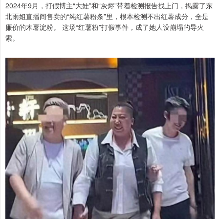
2024年9月，打假博主“大娃”和“灰烬”带着检测报告找上门，揭露了东
北雨姐直播间售卖的“纯红薯粉条”里，根本检测不出红薯成分，全是
廉价的木薯淀粉。 这场“红薯粉”打假事件，成了她人设崩塌的导火
索。