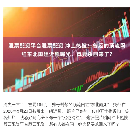
消失一年半，被罚165万、账号封禁的顶流网红“东北雨姐”，突然在
2026年5月20日被曝出一组近照。 照片里她与一位帅哥十指紧扣，笑
容灿烂，状态好到完全不像一个“劣迹网红”。 这张照片瞬间冲上热搜
股票配资平台股票配资，所有人都在问：她这是要杀回来了吗？