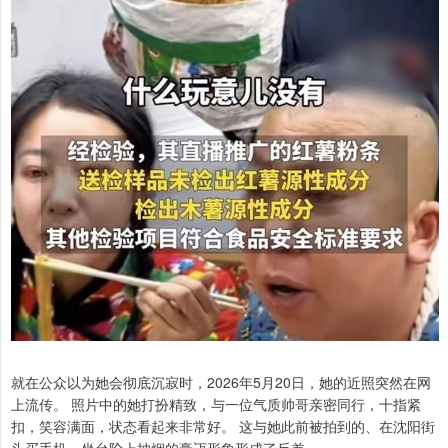
就在公众以为她会彻底沉寂时，2026年5月20日，她的近照突然在网
上流传。 照片中的她打扮精致，与一位气质帅哥亲密同行，十指紧
扣，笑容满面，状态看起来非常好。 这与她此前被拍到的、在沈阳街
头买手机、坐台阶上抽烟的豪迈形象形成了反差。