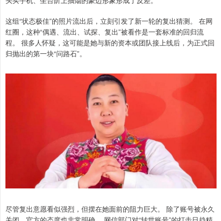
这组“状态极佳”的照片流出后，立刻引发了新一轮的复出猜测。 在网
红圈，这种“偶遇、流出、试探、复出”被看作是一套标准的回归流
程。 很多人怀疑，这可能是她与新的资本或团队接上线后，为正式回
归抛出的第一块“问路石”。
尽管复出意愿看似强烈，但摆在她面前的阻力巨大。 除了账号被永久
关闭，官方的态度也非常明确。 网信部门对“转世账号”的打击日趋精