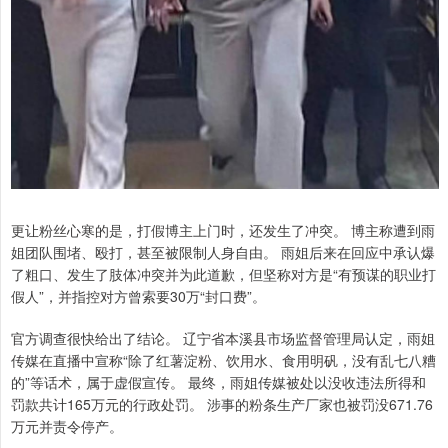
更让粉丝心寒的是，打假博主上门时，还发生了冲突。 博主称遭到雨
姐团队围堵、殴打，甚至被限制人身自由。 雨姐后来在回应中承认爆
了粗口、发生了肢体冲突并为此道歉，但坚称对方是“有预谋的职业打
假人”，并指控对方曾索要30万“封口费”。
官方调查很快给出了结论。 辽宁省本溪县市场监督管理局认定，雨姐
传媒在直播中宣称“除了红薯淀粉、饮用水、食用明矾，没有乱七八糟
的”等话术，属于虚假宣传。 最终，雨姐传媒被处以没收违法所得和
罚款共计165万元的行政处罚。 涉事的粉条生产厂家也被罚没671.76
万元并责令停产。