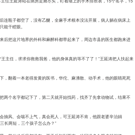
科主任王延涛站在病房走廊尽头，盯着墙上的手术排班表，15个名字，15
后连瓶子都空了，没有乙醚，全麻手术根本没法开展，病人躺在病床上
只能干瞪眼。
来后把这片地界的外科和麻醉科都带起来了，周边市县的医生都跑来进
“王主任，求求你救救我爸，他的身体真的等不了了！”王延涛把人扶起来
下，翻着一本老得发黄的医书，华佗、麻沸散、动手术，他的眼睛死死
把两个名字都记下了，第二天就开始找药，找齐了先拿动物试，结果不
会抽风、会喘不上气，真会死人，可王延涛不肯，他跟老婆辛治娟
个三长两短，三个孩子怎么办？”