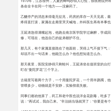
1970年，江苏徐州，入夏的蝉鸣吵得人心慌，徐医附院外
条命全卡在同一个地方——没麻药了。
乙醚停产的消息来得毫无征兆，药房的库存一天天见底，最
疼得直打滚，家属在走廊里哭天喊地，外科医生再有本事也
王延涛急得满嘴起泡，他跑去南京医学院学过麻醉，学成回
修，可现在，他连自己的徒弟都护不住。
那几天，有个家属直接跪在了他面前，哭得上气不接下气：
却说不出一句话来，他能怎么办？他也想知道怎么办。
那天夜里，医院安静得只剩蛙叫，王延涛坐在值班室的台灯
盯在“曼陀罗花”三个字上。
古籍里写着两个方子，一个用曼陀罗花，一个用羊踯躅，他
管喂多少，动物就是不安静，实验彻底失败。
同事们都劝他算了，药工和老中医也说洋金花剧毒，吃多了
说：“再试试，我自己来。”辛治娟当场就哭了：“你要是有