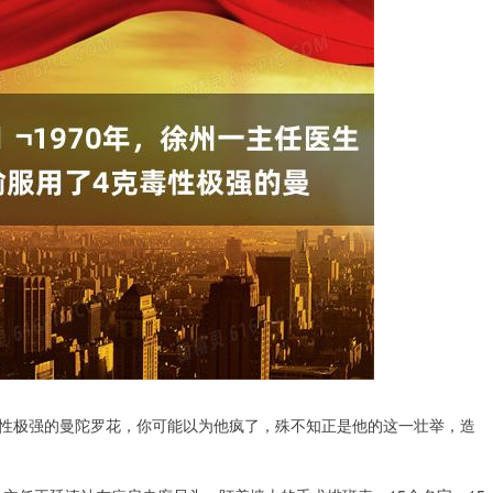
克毒性极强的曼陀罗花，你可能以为他疯了，殊不知正是他的这一壮举，造