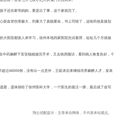
孩子还在家等妈妈，要是出了事，这个家就完了。
心脏血管伤害极大，剂量大了真能要命，书上写错了，这味药他直接划
的大医院都派人来学习，徐州本地四家医院先试着用，短短几个月就做
人在中药麻醉下安安稳稳做完手术，又去病房随访，看到病人恢复良好，个
手术超过46000例，没有出一点意外，王延涛后来继续培养麻醉人才，发表
他的遗愿，遗体捐给了徐州医科大学，一个医生的孤注一掷，最后成了改写
翔云优配提示：文章来自网络，不代表本站观点。