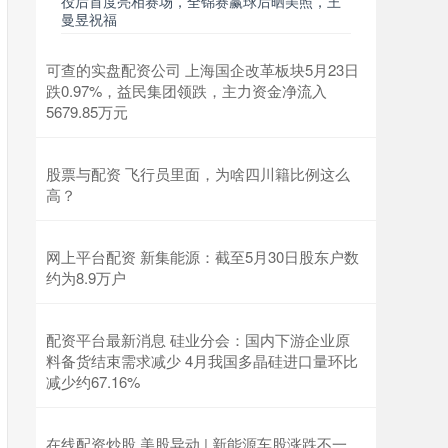
役后首度亮相赛场，全锦赛赢球后晒美照，王
曼昱祝福
可查的实盘配资公司 上海国企改革板块5月23日
跌0.97%，益民集团领跌，主力资金净流入
5679.85万元
股票与配资 飞行员里面，为啥四川籍比例这么
高？
网上平台配资 新集能源：截至5月30日股东户数
约为8.9万户
配资平台最新消息 硅业分会：国内下游企业原
料备货结束需求减少 4月我国多晶硅进口量环比
减少约67.16%
在线配资炒股 美股异动 | 新能源车股涨跌不一