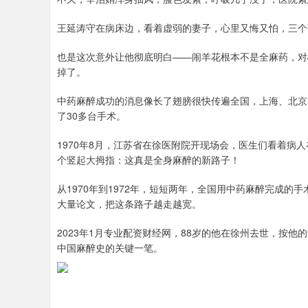
王延涛守在病床边，看着虚弱的妻子，心里又悔又怕，三个
也是这次意外让他彻底明白——闹羊花根本不是全麻药，对
掉了。
中药麻醉成功的消息像长了翅膀很快传遍全国，上海、北京
了30多台手术。
1970年8月，江苏省在徐医附院开现场会，医生们看着病
个竖起大拇指：这真是全身麻醉的新路子！
从1970年到1972年，短短两年，全国用中药麻醉完成的
大量论文，把这条路子越走越宽。
2023年1月专业配资财经网，88岁的他在徐州去世，按
中国麻醉史的关键一笔。