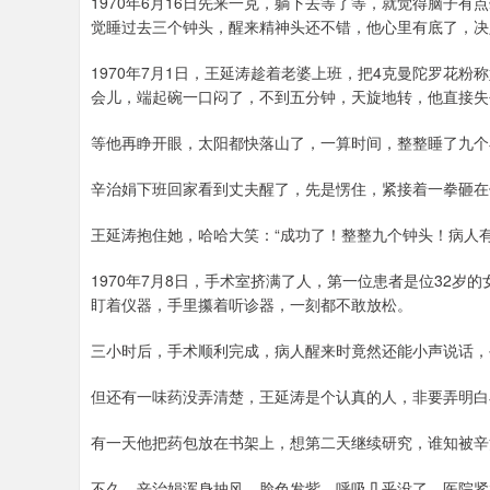
1970年6月16日先来一克，躺下去等了等，就觉得脑子
觉睡过去三个钟头，醒来精神头还不错，他心里有底了，决
1970年7月1日，王延涛趁着老婆上班，把4克曼陀罗花
会儿，端起碗一口闷了，不到五分钟，天旋地转，他直接失
等他再睁开眼，太阳都快落山了，一算时间，整整睡了九个
辛治娟下班回家看到丈夫醒了，先是愣住，紧接着一拳砸在
王延涛抱住她，哈哈大笑：“成功了！整整九个钟头！病人
1970年7月8日，手术室挤满了人，第一位患者是位32
盯着仪器，手里攥着听诊器，一刻都不敢放松。
三小时后，手术顺利完成，病人醒来时竟然还能小声说话，
但还有一味药没弄清楚，王延涛是个认真的人，非要弄明白
有一天他把药包放在书架上，想第二天继续研究，谁知被辛
不久，辛治娟浑身抽风，脸色发紫，呼吸几乎没了，医院紧