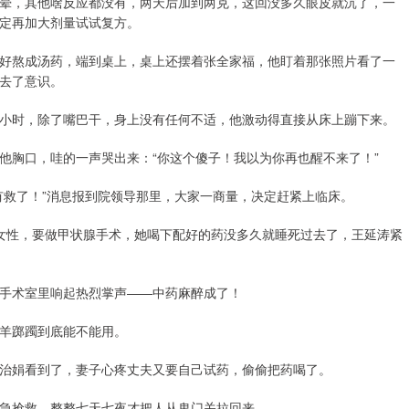
有点晕，其他啥反应都没有，两天后加到两克，这回没多久眼皮就沉了，一
定再加大剂量试试复方。
粉称好熬成汤药，端到桌上，桌上还摆着张全家福，他盯着那张照片看了一
去了意识。
小时，除了嘴巴干，身上没有任何不适，他激动得直接从床上蹦下来。
他胸口，哇的一声哭出来：“你这个傻子！我以为你再也醒不来了！”
有救了！”消息报到院领导那里，大家一商量，决定赶紧上临床。
岁的女性，要做甲状腺手术，她喝下配好的药没多久就睡死过去了，王延涛紧
手术室里响起热烈掌声——中药麻醉成了！
羊踯躅到底能不能用。
治娟看到了，妻子心疼丈夫又要自己试药，偷偷把药喝了。
急抢救，整整七天七夜才把人从鬼门关拉回来。