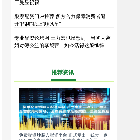
王曼昱祝福
股票配资门户推荐 多方合力保障消费者避
开“陷阱”搭上“顺风车”
专业配资论坛网 王力宏也没想到，当初为离
婚对簿公堂的李靓蕾，如今活得这般憔悴
推荐资讯
免费配资炒股入配资平台 正式复出，钱天一退